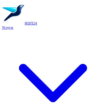
НЦП24
Услуги