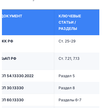
ДОКУМЕНТ
КЛЮЧЕВЫЕ
Ч
СТАТЬИ /
РАЗДЕЛЫ
ЖК РФ
Ст. 25–29
П
п
КоАП РФ
Ст. 7.21, 7.13
Ш
и
СП 54.13330.2022
Раздел 5
Т
СП 30.13330
Раздел 8
В
СП 60.13330
Разделы 6–7
О