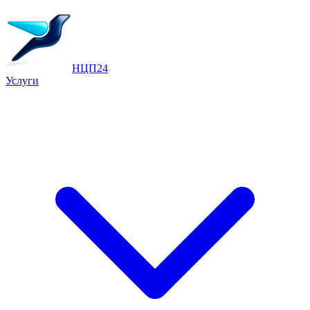
НЦП24
Услуги