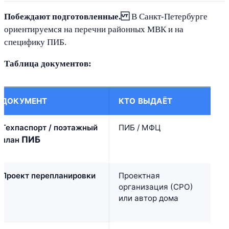
Побеждают подготовленные.
В Санкт-Петербурге
ориентируемся на перечни районных МВК и на
специфику ПИБ.
Таблица документов:
ДОКУМЕНТ
КТО ВЫДАЁТ
К
Техпаспорт / поэтажный
ПИБ / МФЦ
В
ПИБ
план
Проект перепланировки
Проектная
В
организация (СРО)
или автор дома