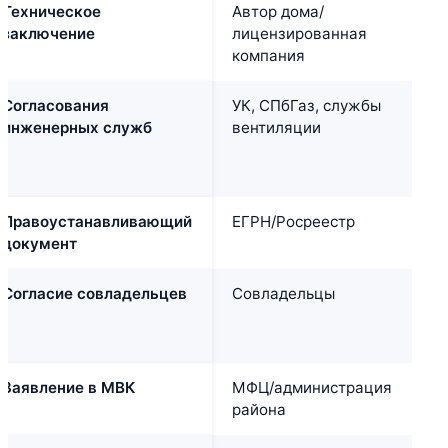
Техническое
Автор дома/
Е
заключение
лицензированная
н
компания
Согласования
УК, СПбГаз, службы
Е
инженерных служб
вентиляции
к
Правоустанавливающий
ЕГРН/Росреестр
В
документ
Согласие совладельцев
Совладельцы
П
Заявление в МВК
МФЦ/администрация
В
района