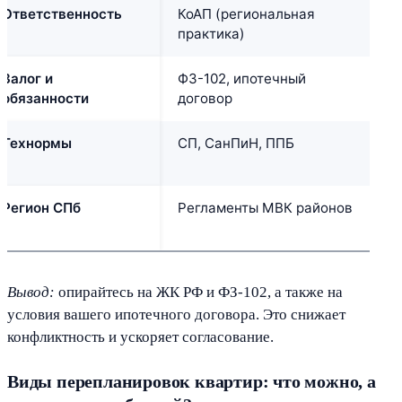
Ответственность
КоАП (региональная
Ш
практика)
у
Залог и
ФЗ-102, ипотечный
О
обязанности
договор
Технормы
СП, СанПиН, ППБ
З
г
Регион СПб
Регламенты МВК районов
П
з
Вывод:
опирайтесь на ЖК РФ и ФЗ-102, а также на
условия вашего ипотечного договора. Это снижает
конфликтность и ускоряет согласование.
Виды перепланировок квартир: что можно, а