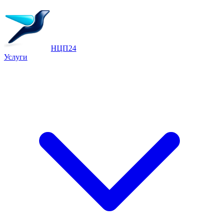
НЦП24
Услуги