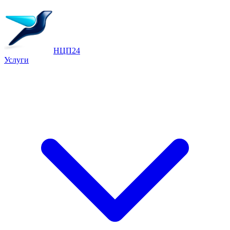
НЦП24
Услуги